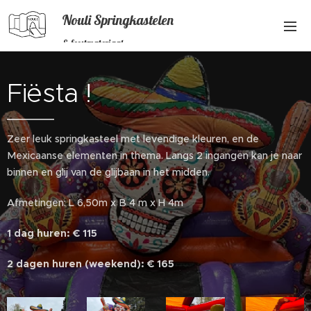
Nouli Springkastelen
& feestmateriaal
Fiësta !
Zeer leuk springkasteel met levendige kleuren, en de
Mexicaanse elementen in thema. Langs 2 ingangen kan je naar
binnen en glij van de glijbaan in het midden.
Afmetingen: L 6,50m x B 4 m x H 4m
1 dag huren: € 115
2 dagen huren (weekend): € 165